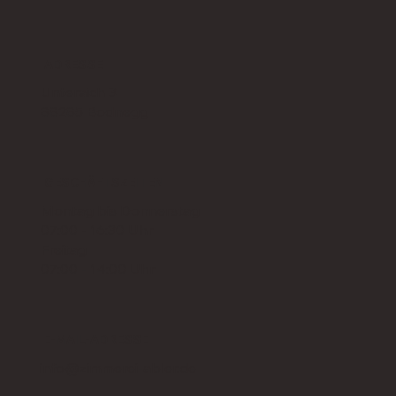
ADRESSE
Unteraich 3
88285 Bodnegg
GESCHÄFTSZEITEN
Montag bis Donnerstag
07:00 - 16:30 Uhr
Freitag
07:00 - 14:00 Uhr
E-MAIL-ADRESSE
info@zimmerei-abler.de