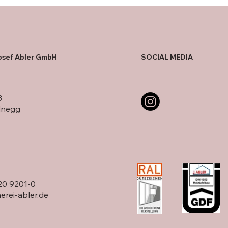
osef Abler GmbH
SOCIAL MEDIA
3
dnegg
20 9201-0
rei-abler.de