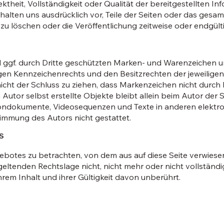
theit, Vollständigkeit oder Qualität der bereitgestellten In
ehalten uns ausdrücklich vor, Teile der Seiten oder das ges
 löschen oder die Veröffentlichung zeitweise oder endgülti
 ggf. durch Dritte geschützten Marken- und Warenzeichen u
gen Kennzeichenrechts und den Besitzrechten der jeweilige
icht der Schluss zu ziehen, dass Markenzeichen nicht durch 
 Autor selbst erstellte Objekte bleibt allein beim Autor der S
 Tondokumente, Videosequenzen und Texte in anderen elektr
timmung des Autors nicht gestattet.
S
ngebotes zu betrachten, von dem aus auf diese Seite verwiese
 geltenden Rechtslage nicht, nicht mehr oder nicht vollstän
hrem Inhalt und ihrer Gültigkeit davon unberührt.